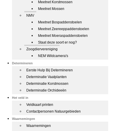
Meetnet Korstmossen
Meetnet Mossen
NMV
Meetnet Bospaddenstoelen
Meetnet Zeereeppaddenstoelen
Meetnet Moeraspaddenstoelen
Staat deze soort er nog?
Zoogdiervereniging
NEM Wildcamera's
Determineren
Eerste Hulp Bij Determineren
Determinatie Vaatplanten
Determinatie Korstmossen
Determinatie Orchideeën
Het veld in
Veldkaart printen
Contactpersonen Natuurgebieden
Waarnemingen
Waarnemingen