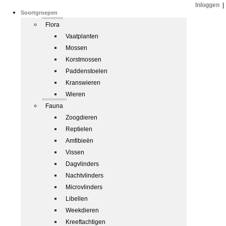
Inloggen
|
Soortgroepen
Flora
Vaatplanten
Mossen
Korstmossen
Paddenstoelen
Kranswieren
Wieren
Fauna
Zoogdieren
Reptielen
Amfibieën
Vissen
Dagvlinders
Nachtvlinders
Microvlinders
Libellen
Weekdieren
Kreeftachtigen