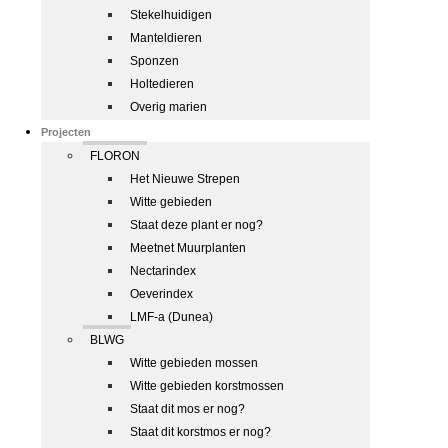
Stekelhuidigen
Manteldieren
Sponzen
Holtedieren
Overig marien
Projecten
FLORON
Het Nieuwe Strepen
Witte gebieden
Staat deze plant er nog?
Meetnet Muurplanten
Nectarindex
Oeverindex
LMF-a (Dunea)
BLWG
Witte gebieden mossen
Witte gebieden korstmossen
Staat dit mos er nog?
Staat dit korstmos er nog?