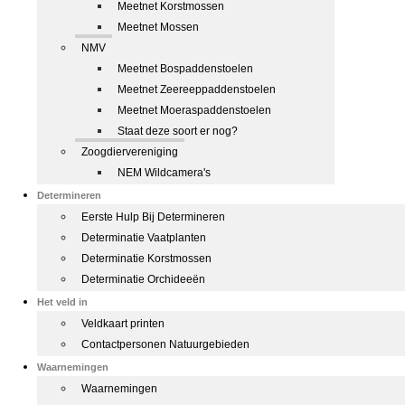
Meetnet Korstmossen
Meetnet Mossen
NMV
Meetnet Bospaddenstoelen
Meetnet Zeereeppaddenstoelen
Meetnet Moeraspaddenstoelen
Staat deze soort er nog?
Zoogdiervereniging
NEM Wildcamera's
Determineren
Eerste Hulp Bij Determineren
Determinatie Vaatplanten
Determinatie Korstmossen
Determinatie Orchideeën
Het veld in
Veldkaart printen
Contactpersonen Natuurgebieden
Waarnemingen
Waarnemingen