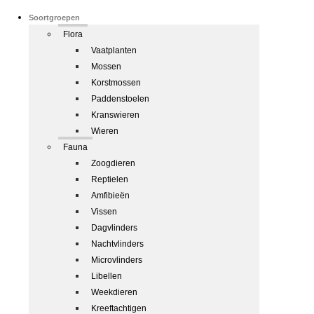
Soortgroepen
Flora
Vaatplanten
Mossen
Korstmossen
Paddenstoelen
Kranswieren
Wieren
Fauna
Zoogdieren
Reptielen
Amfibieën
Vissen
Dagvlinders
Nachtvlinders
Microvlinders
Libellen
Weekdieren
Kreeftachtigen