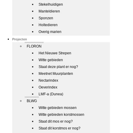
Stekelhuidigen
Manteldieren
Sponzen
Holtedieren
Overig marien
Projecten
FLORON
Het Nieuwe Strepen
Witte gebieden
Staat deze plant er nog?
Meetnet Muurplanten
Nectarindex
Oeverindex
LMF-a (Dunea)
BLWG
Witte gebieden mossen
Witte gebieden korstmossen
Staat dit mos er nog?
Staat dit korstmos er nog?