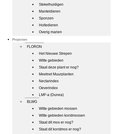
Stekelhuidigen
Manteldieren
Sponzen
Holtedieren
Overig marien
Projecten
FLORON
Het Nieuwe Strepen
Witte gebieden
Staat deze plant er nog?
Meetnet Muurplanten
Nectarindex
Oeverindex
LMF-a (Dunea)
BLWG
Witte gebieden mossen
Witte gebieden korstmossen
Staat dit mos er nog?
Staat dit korstmos er nog?