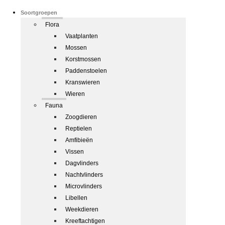
Soortgroepen
Flora
Vaatplanten
Mossen
Korstmossen
Paddenstoelen
Kranswieren
Wieren
Fauna
Zoogdieren
Reptielen
Amfibieën
Vissen
Dagvlinders
Nachtvlinders
Microvlinders
Libellen
Weekdieren
Kreeftachtigen