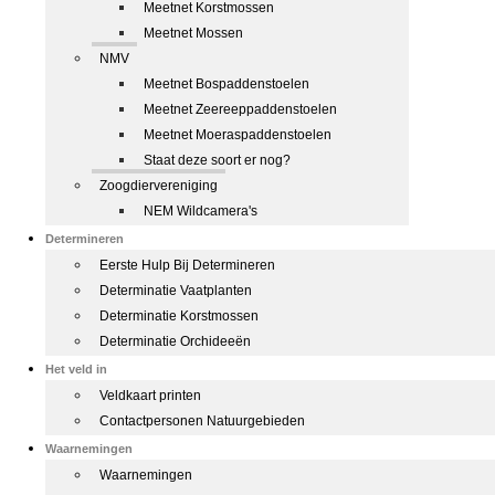
Meetnet Korstmossen
Meetnet Mossen
NMV
Meetnet Bospaddenstoelen
Meetnet Zeereeppaddenstoelen
Meetnet Moeraspaddenstoelen
Staat deze soort er nog?
Zoogdiervereniging
NEM Wildcamera's
Determineren
Eerste Hulp Bij Determineren
Determinatie Vaatplanten
Determinatie Korstmossen
Determinatie Orchideeën
Het veld in
Veldkaart printen
Contactpersonen Natuurgebieden
Waarnemingen
Waarnemingen