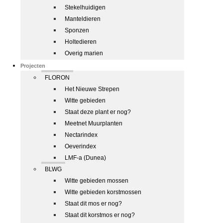
Stekelhuidigen
Manteldieren
Sponzen
Holtedieren
Overig marien
Projecten
FLORON
Het Nieuwe Strepen
Witte gebieden
Staat deze plant er nog?
Meetnet Muurplanten
Nectarindex
Oeverindex
LMF-a (Dunea)
BLWG
Witte gebieden mossen
Witte gebieden korstmossen
Staat dit mos er nog?
Staat dit korstmos er nog?