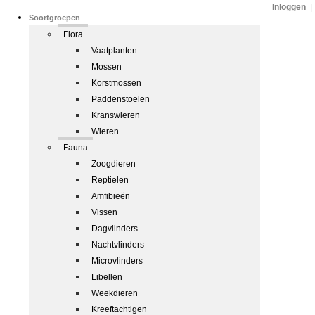
Inloggen
|
Soortgroepen
Flora
Vaatplanten
Mossen
Korstmossen
Paddenstoelen
Kranswieren
Wieren
Fauna
Zoogdieren
Reptielen
Amfibieën
Vissen
Dagvlinders
Nachtvlinders
Microvlinders
Libellen
Weekdieren
Kreeftachtigen