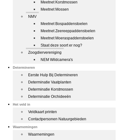
Meetnet Korstmossen
Meetnet Mossen
NMV
Meetnet Bospaddenstoelen
Meetnet Zeereeppaddenstoelen
Meetnet Moeraspaddenstoelen
Staat deze soort er nog?
Zoogdiervereniging
NEM Wildcamera's
Determineren
Eerste Hulp Bij Determineren
Determinatie Vaatplanten
Determinatie Korstmossen
Determinatie Orchideeën
Het veld in
Veldkaart printen
Contactpersonen Natuurgebieden
Waarnemingen
Waarnemingen