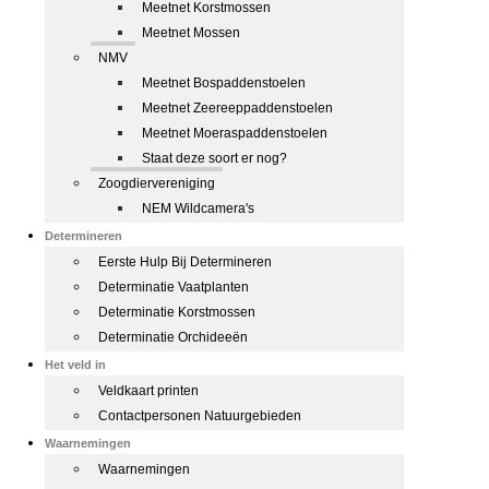
Meetnet Korstmossen
Meetnet Mossen
NMV
Meetnet Bospaddenstoelen
Meetnet Zeereeppaddenstoelen
Meetnet Moeraspaddenstoelen
Staat deze soort er nog?
Zoogdiervereniging
NEM Wildcamera's
Determineren
Eerste Hulp Bij Determineren
Determinatie Vaatplanten
Determinatie Korstmossen
Determinatie Orchideeën
Het veld in
Veldkaart printen
Contactpersonen Natuurgebieden
Waarnemingen
Waarnemingen