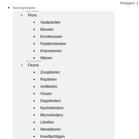
Inloggen
|
Soortgroepen
Flora
Vaatplanten
Mossen
Korstmossen
Paddenstoelen
Kranswieren
Wieren
Fauna
Zoogdieren
Reptielen
Amfibieën
Vissen
Dagvlinders
Nachtvlinders
Microvlinders
Libellen
Weekdieren
Kreeftachtigen