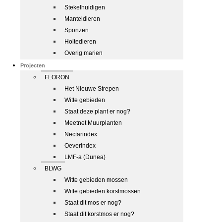
Stekelhuidigen
Manteldieren
Sponzen
Holtedieren
Overig marien
Projecten
FLORON
Het Nieuwe Strepen
Witte gebieden
Staat deze plant er nog?
Meetnet Muurplanten
Nectarindex
Oeverindex
LMF-a (Dunea)
BLWG
Witte gebieden mossen
Witte gebieden korstmossen
Staat dit mos er nog?
Staat dit korstmos er nog?