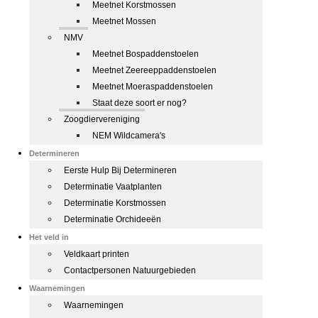
Meetnet Korstmossen
Meetnet Mossen
NMV
Meetnet Bospaddenstoelen
Meetnet Zeereeppaddenstoelen
Meetnet Moeraspaddenstoelen
Staat deze soort er nog?
Zoogdiervereniging
NEM Wildcamera's
Determineren
Eerste Hulp Bij Determineren
Determinatie Vaatplanten
Determinatie Korstmossen
Determinatie Orchideeën
Het veld in
Veldkaart printen
Contactpersonen Natuurgebieden
Waarnemingen
Waarnemingen