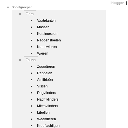
Inloggen
|
Soortgroepen
Flora
Vaatplanten
Mossen
Korstmossen
Paddenstoelen
Kranswieren
Wieren
Fauna
Zoogdieren
Reptielen
Amfibieën
Vissen
Dagvlinders
Nachtvlinders
Microvlinders
Libellen
Weekdieren
Kreeftachtigen