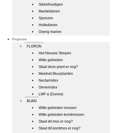
Stekelhuidigen
Manteldieren
Sponzen
Holtedieren
Overig marien
Projecten
FLORON
Het Nieuwe Strepen
Witte gebieden
Staat deze plant er nog?
Meetnet Muurplanten
Nectarindex
Oeverindex
LMF-a (Dunea)
BLWG
Witte gebieden mossen
Witte gebieden korstmossen
Staat dit mos er nog?
Staat dit korstmos er nog?