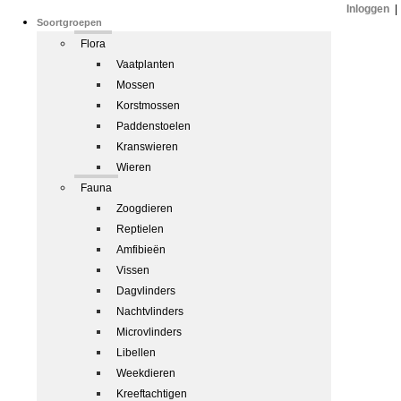
Inloggen
|
Soortgroepen
Flora
Vaatplanten
Mossen
Korstmossen
Paddenstoelen
Kranswieren
Wieren
Fauna
Zoogdieren
Reptielen
Amfibieën
Vissen
Dagvlinders
Nachtvlinders
Microvlinders
Libellen
Weekdieren
Kreeftachtigen