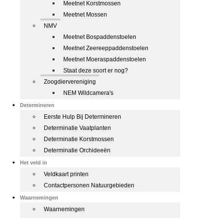
Meetnet Korstmossen
Meetnet Mossen
NMV
Meetnet Bospaddenstoelen
Meetnet Zeereeppaddenstoelen
Meetnet Moeraspaddenstoelen
Staat deze soort er nog?
Zoogdiervereniging
NEM Wildcamera's
Determineren
Eerste Hulp Bij Determineren
Determinatie Vaatplanten
Determinatie Korstmossen
Determinatie Orchideeën
Het veld in
Veldkaart printen
Contactpersonen Natuurgebieden
Waarnemingen
Waarnemingen