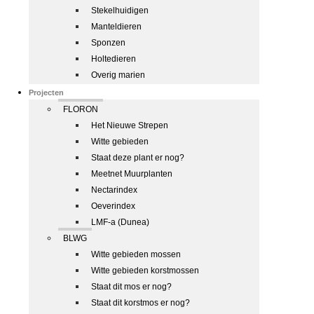
Stekelhuidigen
Manteldieren
Sponzen
Holtedieren
Overig marien
Projecten
FLORON
Het Nieuwe Strepen
Witte gebieden
Staat deze plant er nog?
Meetnet Muurplanten
Nectarindex
Oeverindex
LMF-a (Dunea)
BLWG
Witte gebieden mossen
Witte gebieden korstmossen
Staat dit mos er nog?
Staat dit korstmos er nog?