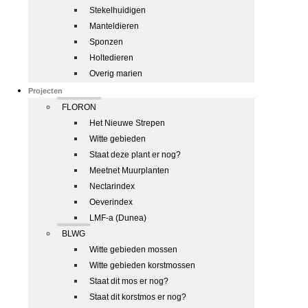
Stekelhuidigen
Manteldieren
Sponzen
Holtedieren
Overig marien
Projecten
FLORON
Het Nieuwe Strepen
Witte gebieden
Staat deze plant er nog?
Meetnet Muurplanten
Nectarindex
Oeverindex
LMF-a (Dunea)
BLWG
Witte gebieden mossen
Witte gebieden korstmossen
Staat dit mos er nog?
Staat dit korstmos er nog?