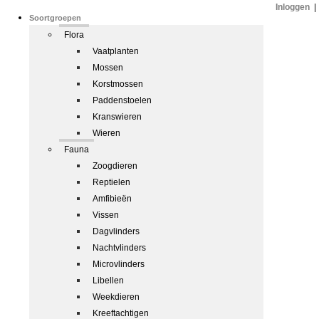
Inloggen
|
Soortgroepen
Flora
Vaatplanten
Mossen
Korstmossen
Paddenstoelen
Kranswieren
Wieren
Fauna
Zoogdieren
Reptielen
Amfibieën
Vissen
Dagvlinders
Nachtvlinders
Microvlinders
Libellen
Weekdieren
Kreeftachtigen