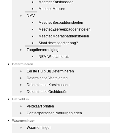
Meetnet Korstmossen
Meetnet Mossen
NMV
Meetnet Bospaddenstoelen
Meetnet Zeereeppaddenstoelen
Meetnet Moeraspaddenstoelen
Staat deze soort er nog?
Zoogdiervereniging
NEM Wildcamera's
Determineren
Eerste Hulp Bij Determineren
Determinatie Vaatplanten
Determinatie Korstmossen
Determinatie Orchideeën
Het veld in
Veldkaart printen
Contactpersonen Natuurgebieden
Waarnemingen
Waarnemingen