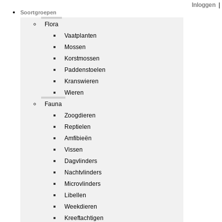
Inloggen
|
Soortgroepen
Flora
Vaatplanten
Mossen
Korstmossen
Paddenstoelen
Kranswieren
Wieren
Fauna
Zoogdieren
Reptielen
Amfibieën
Vissen
Dagvlinders
Nachtvlinders
Microvlinders
Libellen
Weekdieren
Kreeftachtigen