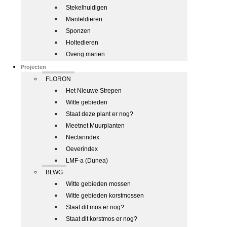
Stekelhuidigen
Manteldieren
Sponzen
Holtedieren
Overig marien
Projecten
FLORON
Het Nieuwe Strepen
Witte gebieden
Staat deze plant er nog?
Meetnet Muurplanten
Nectarindex
Oeverindex
LMF-a (Dunea)
BLWG
Witte gebieden mossen
Witte gebieden korstmossen
Staat dit mos er nog?
Staat dit korstmos er nog?