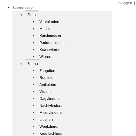
Inloggen
|
Soortgroepen
Flora
Vaatplanten
Mossen
Korstmossen
Paddenstoelen
Kranswieren
Wieren
Fauna
Zoogdieren
Reptielen
Amfibieën
Vissen
Dagvlinders
Nachtvlinders
Microvlinders
Libellen
Weekdieren
Kreeftachtigen