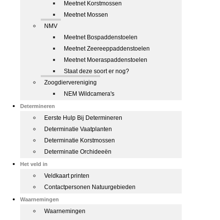
Meetnet Korstmossen
Meetnet Mossen
NMV
Meetnet Bospaddenstoelen
Meetnet Zeereeppaddenstoelen
Meetnet Moeraspaddenstoelen
Staat deze soort er nog?
Zoogdiervereniging
NEM Wildcamera's
Determineren
Eerste Hulp Bij Determineren
Determinatie Vaatplanten
Determinatie Korstmossen
Determinatie Orchideeën
Het veld in
Veldkaart printen
Contactpersonen Natuurgebieden
Waarnemingen
Waarnemingen