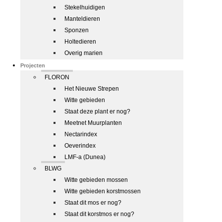
Stekelhuidigen
Manteldieren
Sponzen
Holtedieren
Overig marien
Projecten
FLORON
Het Nieuwe Strepen
Witte gebieden
Staat deze plant er nog?
Meetnet Muurplanten
Nectarindex
Oeverindex
LMF-a (Dunea)
BLWG
Witte gebieden mossen
Witte gebieden korstmossen
Staat dit mos er nog?
Staat dit korstmos er nog?