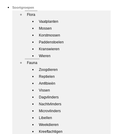
Soortgroepen
Flora
Vaatplanten
Mossen
Korstmossen
Paddenstoelen
Kranswieren
Wieren
Fauna
Zoogdieren
Reptielen
Amfibieën
Vissen
Dagvlinders
Nachtvlinders
Microvlinders
Libellen
Weekdieren
Kreeftachtigen