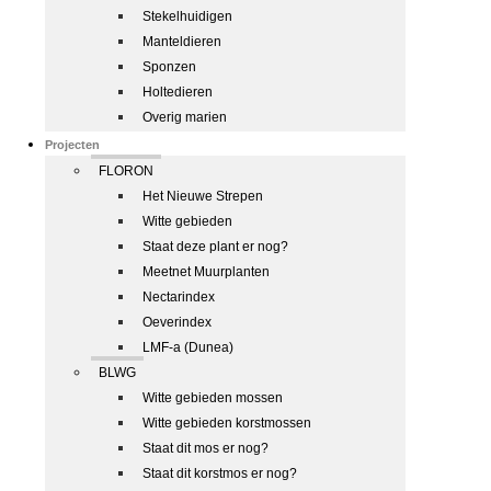
Stekelhuidigen
Manteldieren
Sponzen
Holtedieren
Overig marien
Projecten
FLORON
Het Nieuwe Strepen
Witte gebieden
Staat deze plant er nog?
Meetnet Muurplanten
Nectarindex
Oeverindex
LMF-a (Dunea)
BLWG
Witte gebieden mossen
Witte gebieden korstmossen
Staat dit mos er nog?
Staat dit korstmos er nog?