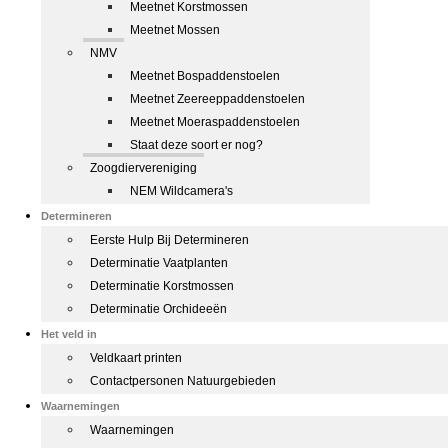
Meetnet Korstmossen
Meetnet Mossen
NMV
Meetnet Bospaddenstoelen
Meetnet Zeereeppaddenstoelen
Meetnet Moeraspaddenstoelen
Staat deze soort er nog?
Zoogdiervereniging
NEM Wildcamera's
Determineren
Eerste Hulp Bij Determineren
Determinatie Vaatplanten
Determinatie Korstmossen
Determinatie Orchideeën
Het veld in
Veldkaart printen
Contactpersonen Natuurgebieden
Waarnemingen
Waarnemingen