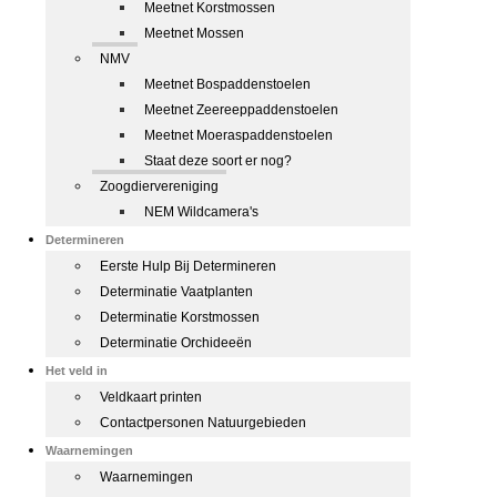
Meetnet Korstmossen
Meetnet Mossen
NMV
Meetnet Bospaddenstoelen
Meetnet Zeereeppaddenstoelen
Meetnet Moeraspaddenstoelen
Staat deze soort er nog?
Zoogdiervereniging
NEM Wildcamera's
Determineren
Eerste Hulp Bij Determineren
Determinatie Vaatplanten
Determinatie Korstmossen
Determinatie Orchideeën
Het veld in
Veldkaart printen
Contactpersonen Natuurgebieden
Waarnemingen
Waarnemingen