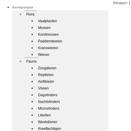
Inloggen
|
Soortgroepen
Flora
Vaatplanten
Mossen
Korstmossen
Paddenstoelen
Kranswieren
Wieren
Fauna
Zoogdieren
Reptielen
Amfibieën
Vissen
Dagvlinders
Nachtvlinders
Microvlinders
Libellen
Weekdieren
Kreeftachtigen