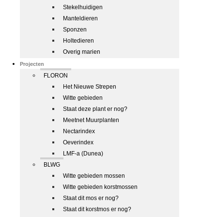
Stekelhuidigen
Manteldieren
Sponzen
Holtedieren
Overig marien
Projecten
FLORON
Het Nieuwe Strepen
Witte gebieden
Staat deze plant er nog?
Meetnet Muurplanten
Nectarindex
Oeverindex
LMF-a (Dunea)
BLWG
Witte gebieden mossen
Witte gebieden korstmossen
Staat dit mos er nog?
Staat dit korstmos er nog?