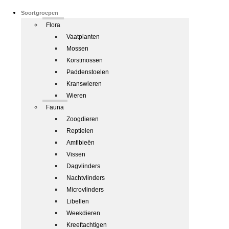
Soortgroepen
Flora
Vaatplanten
Mossen
Korstmossen
Paddenstoelen
Kranswieren
Wieren
Fauna
Zoogdieren
Reptielen
Amfibieën
Vissen
Dagvlinders
Nachtvlinders
Microvlinders
Libellen
Weekdieren
Kreeftachtigen