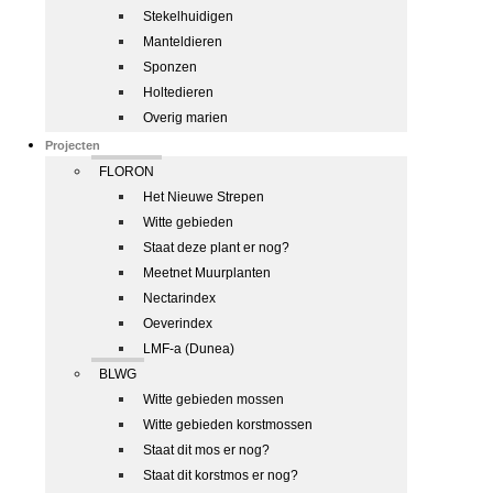
Stekelhuidigen
Manteldieren
Sponzen
Holtedieren
Overig marien
Projecten
FLORON
Het Nieuwe Strepen
Witte gebieden
Staat deze plant er nog?
Meetnet Muurplanten
Nectarindex
Oeverindex
LMF-a (Dunea)
BLWG
Witte gebieden mossen
Witte gebieden korstmossen
Staat dit mos er nog?
Staat dit korstmos er nog?