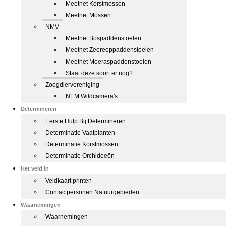
Meetnet Korstmossen
Meetnet Mossen
NMV
Meetnet Bospaddenstoelen
Meetnet Zeereeppaddenstoelen
Meetnet Moeraspaddenstoelen
Staat deze soort er nog?
Zoogdiervereniging
NEM Wildcamera's
Determineren
Eerste Hulp Bij Determineren
Determinatie Vaatplanten
Determinatie Korstmossen
Determinatie Orchideeën
Het veld in
Veldkaart printen
Contactpersonen Natuurgebieden
Waarnemingen
Waarnemingen