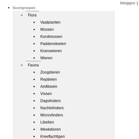
Inloggen
|
Soortgroepen
Flora
Vaatplanten
Mossen
Korstmossen
Paddenstoelen
Kranswieren
Wieren
Fauna
Zoogdieren
Reptielen
Amfibieën
Vissen
Dagvlinders
Nachtvlinders
Microvlinders
Libellen
Weekdieren
Kreeftachtigen