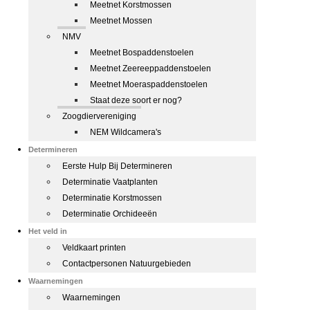
Meetnet Korstmossen
Meetnet Mossen
NMV
Meetnet Bospaddenstoelen
Meetnet Zeereeppaddenstoelen
Meetnet Moeraspaddenstoelen
Staat deze soort er nog?
Zoogdiervereniging
NEM Wildcamera's
Determineren
Eerste Hulp Bij Determineren
Determinatie Vaatplanten
Determinatie Korstmossen
Determinatie Orchideeën
Het veld in
Veldkaart printen
Contactpersonen Natuurgebieden
Waarnemingen
Waarnemingen