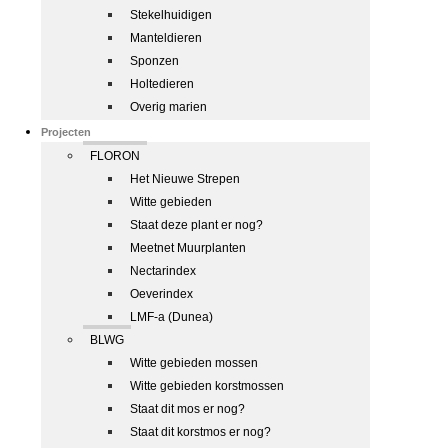
Stekelhuidigen
Manteldieren
Sponzen
Holtedieren
Overig marien
Projecten
FLORON
Het Nieuwe Strepen
Witte gebieden
Staat deze plant er nog?
Meetnet Muurplanten
Nectarindex
Oeverindex
LMF-a (Dunea)
BLWG
Witte gebieden mossen
Witte gebieden korstmossen
Staat dit mos er nog?
Staat dit korstmos er nog?