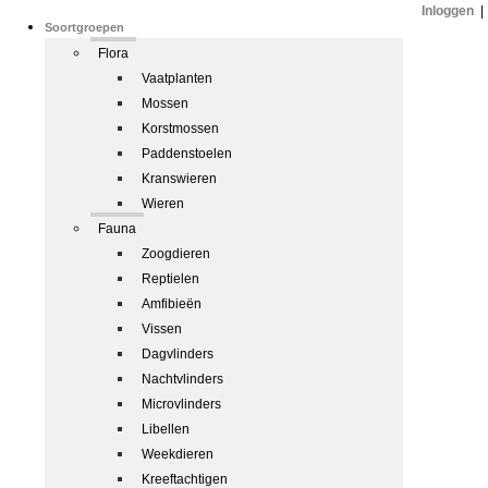
Inloggen
|
Soortgroepen
Flora
Vaatplanten
Mossen
Korstmossen
Paddenstoelen
Kranswieren
Wieren
Fauna
Zoogdieren
Reptielen
Amfibieën
Vissen
Dagvlinders
Nachtvlinders
Microvlinders
Libellen
Weekdieren
Kreeftachtigen