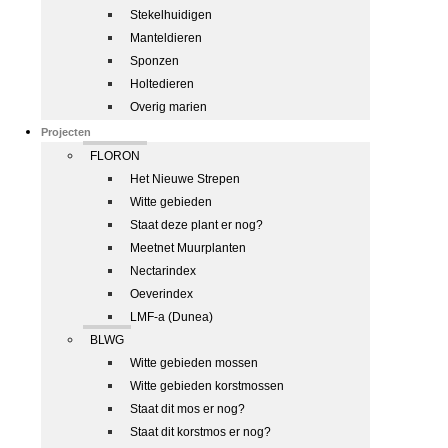
Stekelhuidigen
Manteldieren
Sponzen
Holtedieren
Overig marien
Projecten
FLORON
Het Nieuwe Strepen
Witte gebieden
Staat deze plant er nog?
Meetnet Muurplanten
Nectarindex
Oeverindex
LMF-a (Dunea)
BLWG
Witte gebieden mossen
Witte gebieden korstmossen
Staat dit mos er nog?
Staat dit korstmos er nog?