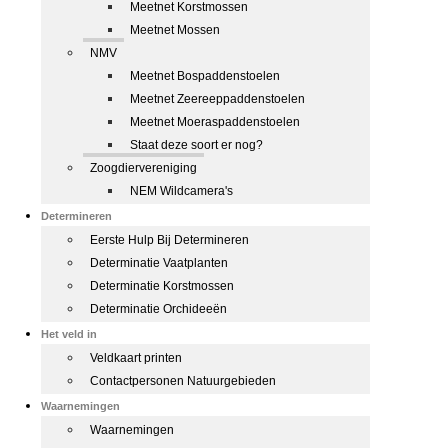
Meetnet Korstmossen
Meetnet Mossen
NMV
Meetnet Bospaddenstoelen
Meetnet Zeereeppaddenstoelen
Meetnet Moeraspaddenstoelen
Staat deze soort er nog?
Zoogdiervereniging
NEM Wildcamera's
Determineren
Eerste Hulp Bij Determineren
Determinatie Vaatplanten
Determinatie Korstmossen
Determinatie Orchideeën
Het veld in
Veldkaart printen
Contactpersonen Natuurgebieden
Waarnemingen
Waarnemingen