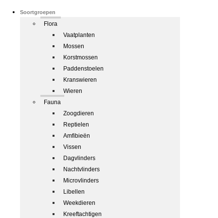
Soortgroepen
Flora
Vaatplanten
Mossen
Korstmossen
Paddenstoelen
Kranswieren
Wieren
Fauna
Zoogdieren
Reptielen
Amfibieën
Vissen
Dagvlinders
Nachtvlinders
Microvlinders
Libellen
Weekdieren
Kreeftachtigen