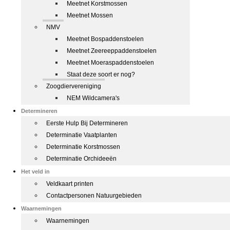
Meetnet Korstmossen
Meetnet Mossen
NMV
Meetnet Bospaddenstoelen
Meetnet Zeereeppaddenstoelen
Meetnet Moeraspaddenstoelen
Staat deze soort er nog?
Zoogdiervereniging
NEM Wildcamera's
Determineren
Eerste Hulp Bij Determineren
Determinatie Vaatplanten
Determinatie Korstmossen
Determinatie Orchideeën
Het veld in
Veldkaart printen
Contactpersonen Natuurgebieden
Waarnemingen
Waarnemingen