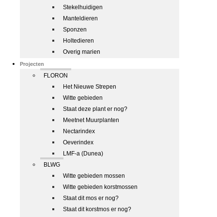
Stekelhuidigen
Manteldieren
Sponzen
Holtedieren
Overig marien
Projecten
FLORON
Het Nieuwe Strepen
Witte gebieden
Staat deze plant er nog?
Meetnet Muurplanten
Nectarindex
Oeverindex
LMF-a (Dunea)
BLWG
Witte gebieden mossen
Witte gebieden korstmossen
Staat dit mos er nog?
Staat dit korstmos er nog?