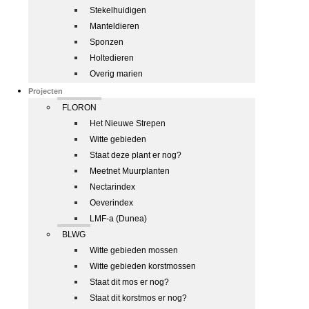
Stekelhuidigen
Manteldieren
Sponzen
Holtedieren
Overig marien
Projecten
FLORON
Het Nieuwe Strepen
Witte gebieden
Staat deze plant er nog?
Meetnet Muurplanten
Nectarindex
Oeverindex
LMF-a (Dunea)
BLWG
Witte gebieden mossen
Witte gebieden korstmossen
Staat dit mos er nog?
Staat dit korstmos er nog?