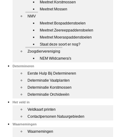
Meetnet Korstmossen
Meetnet Mossen
NMV
Meetnet Bospaddenstoelen
Meetnet Zeereeppaddenstoelen
Meetnet Moeraspaddenstoelen
Staat deze soort er nog?
Zoogdiervereniging
NEM Wildcamera's
Determineren
Eerste Hulp Bij Determineren
Determinatie Vaatplanten
Determinatie Korstmossen
Determinatie Orchideeën
Het veld in
Veldkaart printen
Contactpersonen Natuurgebieden
Waarnemingen
Waarnemingen