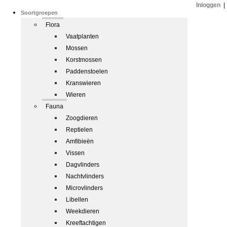
Inloggen
|
Soortgroepen
Flora
Vaatplanten
Mossen
Korstmossen
Paddenstoelen
Kranswieren
Wieren
Fauna
Zoogdieren
Reptielen
Amfibieën
Vissen
Dagvlinders
Nachtvlinders
Microvlinders
Libellen
Weekdieren
Kreeftachtigen