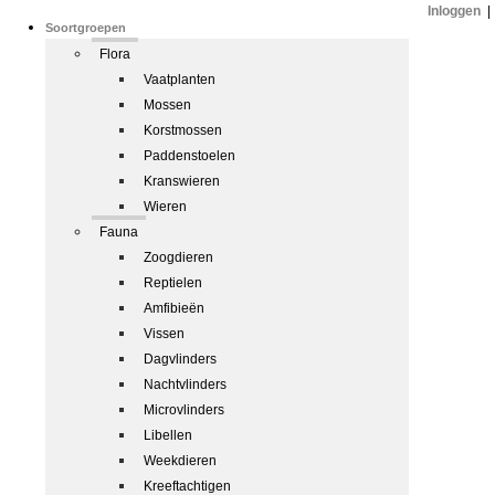
Inloggen
|
Soortgroepen
Flora
Vaatplanten
Mossen
Korstmossen
Paddenstoelen
Kranswieren
Wieren
Fauna
Zoogdieren
Reptielen
Amfibieën
Vissen
Dagvlinders
Nachtvlinders
Microvlinders
Libellen
Weekdieren
Kreeftachtigen