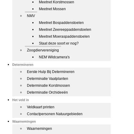
Meetnet Korstmossen
Meetnet Mossen
NMV
Meetnet Bospaddenstoelen
Meetnet Zeereeppaddenstoelen
Meetnet Moeraspaddenstoelen
Staat deze soort er nog?
Zoogdiervereniging
NEM Wildcamera's
Determineren
Eerste Hulp Bij Determineren
Determinatie Vaatplanten
Determinatie Korstmossen
Determinatie Orchideeën
Het veld in
Veldkaart printen
Contactpersonen Natuurgebieden
Waarnemingen
Waarnemingen