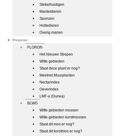
Stekelhuidigen
Manteldieren
Sponzen
Holtedieren
Overig marien
Projecten
FLORON
Het Nieuwe Strepen
Witte gebieden
Staat deze plant er nog?
Meetnet Muurplanten
Nectarindex
Oeverindex
LMF-a (Dunea)
BLWG
Witte gebieden mossen
Witte gebieden korstmossen
Staat dit mos er nog?
Staat dit korstmos er nog?