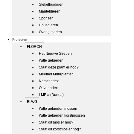
Stekelhuidigen
Manteldieren
Sponzen
Holtedieren
Overig marien
Projecten
FLORON
Het Nieuwe Strepen
Witte gebieden
Staat deze plant er nog?
Meetnet Muurplanten
Nectarindex
Oeverindex
LMF-a (Dunea)
BLWG
Witte gebieden mossen
Witte gebieden korstmossen
Staat dit mos er nog?
Staat dit korstmos er nog?