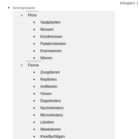
Inloggen
|
Soortgroepen
Flora
Vaatplanten
Mossen
Korstmossen
Paddenstoelen
Kranswieren
Wieren
Fauna
Zoogdieren
Reptielen
Amfibieën
Vissen
Dagvlinders
Nachtvlinders
Microvlinders
Libellen
Weekdieren
Kreeftachtigen