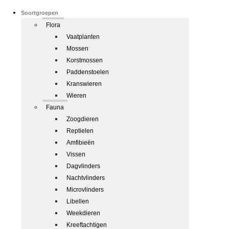
Soortgroepen
Flora
Vaatplanten
Mossen
Korstmossen
Paddenstoelen
Kranswieren
Wieren
Fauna
Zoogdieren
Reptielen
Amfibieën
Vissen
Dagvlinders
Nachtvlinders
Microvlinders
Libellen
Weekdieren
Kreeftachtigen