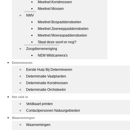
Meetnet Korstmossen
Meetnet Mossen
NMV
Meetnet Bospaddenstoelen
Meetnet Zeereeppaddenstoelen
Meetnet Moeraspaddenstoelen
Staat deze soort er nog?
Zoogdiervereniging
NEM Wildcamera's
Determineren
Eerste Hulp Bij Determineren
Determinatie Vaatplanten
Determinatie Korstmossen
Determinatie Orchideeën
Het veld in
Veldkaart printen
Contactpersonen Natuurgebieden
Waarnemingen
Waarnemingen