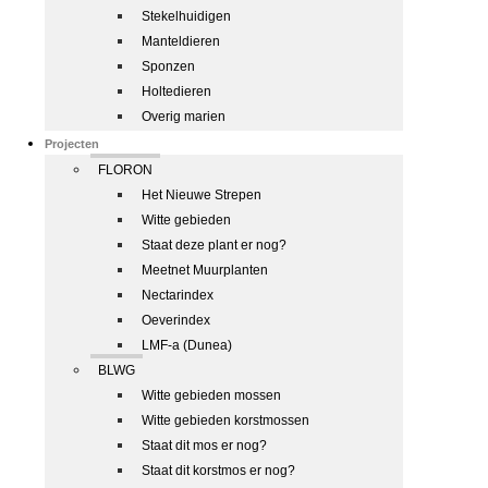
Stekelhuidigen
Manteldieren
Sponzen
Holtedieren
Overig marien
Projecten
FLORON
Het Nieuwe Strepen
Witte gebieden
Staat deze plant er nog?
Meetnet Muurplanten
Nectarindex
Oeverindex
LMF-a (Dunea)
BLWG
Witte gebieden mossen
Witte gebieden korstmossen
Staat dit mos er nog?
Staat dit korstmos er nog?