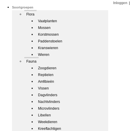
Inloggen
|
Soortgroepen
Flora
Vaatplanten
Mossen
Korstmossen
Paddenstoelen
Kranswieren
Wieren
Fauna
Zoogdieren
Reptielen
Amfibieën
Vissen
Dagvlinders
Nachtvlinders
Microvlinders
Libellen
Weekdieren
Kreeftachtigen