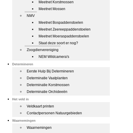
Meetnet Korstmossen
Meetnet Mossen
NMV
Meetnet Bospaddenstoelen
Meetnet Zeereeppaddenstoelen
Meetnet Moeraspaddenstoelen
Staat deze soort er nog?
Zoogdiervereniging
NEM Wildcamera's
Determineren
Eerste Hulp Bij Determineren
Determinatie Vaatplanten
Determinatie Korstmossen
Determinatie Orchideeën
Het veld in
Veldkaart printen
Contactpersonen Natuurgebieden
Waarnemingen
Waarnemingen