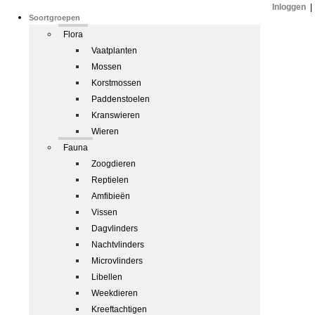
Inloggen
|
Soortgroepen
Flora
Vaatplanten
Mossen
Korstmossen
Paddenstoelen
Kranswieren
Wieren
Fauna
Zoogdieren
Reptielen
Amfibieën
Vissen
Dagvlinders
Nachtvlinders
Microvlinders
Libellen
Weekdieren
Kreeftachtigen