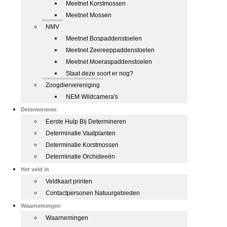
Meetnet Korstmossen
Meetnet Mossen
NMV
Meetnet Bospaddenstoelen
Meetnet Zeereeppaddenstoelen
Meetnet Moeraspaddenstoelen
Staat deze soort er nog?
Zoogdiervereniging
NEM Wildcamera's
Determineren
Eerste Hulp Bij Determineren
Determinatie Vaatplanten
Determinatie Korstmossen
Determinatie Orchideeën
Het veld in
Veldkaart printen
Contactpersonen Natuurgebieden
Waarnemingen
Waarnemingen