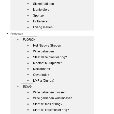
Stekelhuidigen
Manteldieren
Sponzen
Holtedieren
Overig marien
Projecten
FLORON
Het Nieuwe Strepen
Witte gebieden
Staat deze plant er nog?
Meetnet Muurplanten
Nectarindex
Oeverindex
LMF-a (Dunea)
BLWG
Witte gebieden mossen
Witte gebieden korstmossen
Staat dit mos er nog?
Staat dit korstmos er nog?