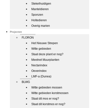
Stekelhuidigen
Manteldieren
Sponzen
Holtedieren
Overig marien
Projecten
FLORON
Het Nieuwe Strepen
Witte gebieden
Staat deze plant er nog?
Meetnet Muurplanten
Nectarindex
Oeverindex
LMF-a (Dunea)
BLWG
Witte gebieden mossen
Witte gebieden korstmossen
Staat dit mos er nog?
Staat dit korstmos er nog?