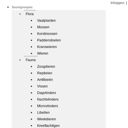
Inloggen
|
Soortgroepen
Flora
Vaatplanten
Mossen
Korstmossen
Paddenstoelen
Kranswieren
Wieren
Fauna
Zoogdieren
Reptielen
Amfibieën
Vissen
Dagvlinders
Nachtvlinders
Microvlinders
Libellen
Weekdieren
Kreeftachtigen