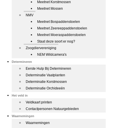
Meetnet Korstmossen
Meetnet Mossen
NMV
Meetnet Bospaddenstoelen
Meetnet Zeereeppaddenstoelen
Meetnet Moeraspaddenstoelen
Staat deze soort er nog?
Zoogdiervereniging
NEM Wildcamera's
Determineren
Eerste Hulp Bij Determineren
Determinatie Vaatplanten
Determinatie Korstmossen
Determinatie Orchideeën
Het veld in
Veldkaart printen
Contactpersonen Natuurgebieden
Waarnemingen
Waarnemingen