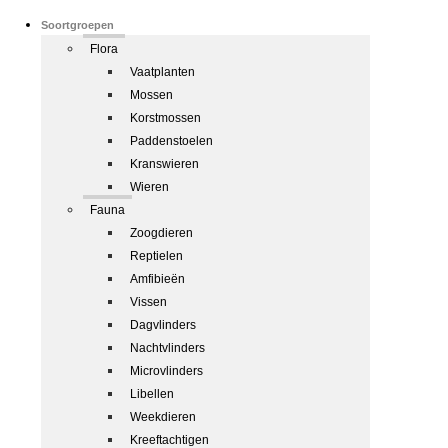
Soortgroepen
Flora
Vaatplanten
Mossen
Korstmossen
Paddenstoelen
Kranswieren
Wieren
Fauna
Zoogdieren
Reptielen
Amfibieën
Vissen
Dagvlinders
Nachtvlinders
Microvlinders
Libellen
Weekdieren
Kreeftachtigen