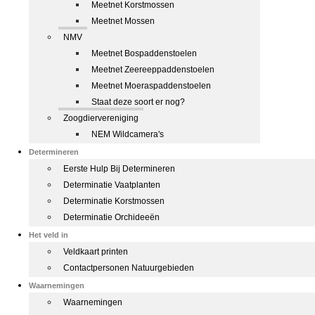
Meetnet Korstmossen
Meetnet Mossen
NMV
Meetnet Bospaddenstoelen
Meetnet Zeereeppaddenstoelen
Meetnet Moeraspaddenstoelen
Staat deze soort er nog?
Zoogdiervereniging
NEM Wildcamera's
Determineren
Eerste Hulp Bij Determineren
Determinatie Vaatplanten
Determinatie Korstmossen
Determinatie Orchideeën
Het veld in
Veldkaart printen
Contactpersonen Natuurgebieden
Waarnemingen
Waarnemingen