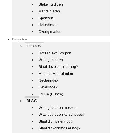
Stekelhuidigen
Manteldieren
Sponzen
Holtedieren
Overig marien
Projecten
FLORON
Het Nieuwe Strepen
Witte gebieden
Staat deze plant er nog?
Meetnet Muurplanten
Nectarindex
Oeverindex
LMF-a (Dunea)
BLWG
Witte gebieden mossen
Witte gebieden korstmossen
Staat dit mos er nog?
Staat dit korstmos er nog?