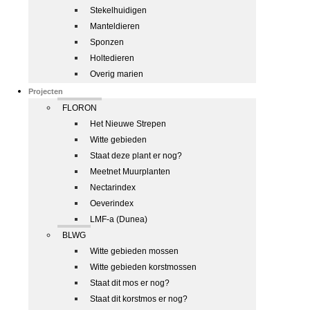
Stekelhuidigen
Manteldieren
Sponzen
Holtedieren
Overig marien
Projecten
FLORON
Het Nieuwe Strepen
Witte gebieden
Staat deze plant er nog?
Meetnet Muurplanten
Nectarindex
Oeverindex
LMF-a (Dunea)
BLWG
Witte gebieden mossen
Witte gebieden korstmossen
Staat dit mos er nog?
Staat dit korstmos er nog?