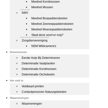
Meetnet Korstmossen
Meetnet Mossen
NMV
Meetnet Bospaddenstoelen
Meetnet Zeereeppaddenstoelen
Meetnet Moeraspaddenstoelen
Staat deze soort er nog?
Zoogdiervereniging
NEM Wildcamera's
Determineren
Eerste Hulp Bij Determineren
Determinatie Vaatplanten
Determinatie Korstmossen
Determinatie Orchideeën
Het veld in
Veldkaart printen
Contactpersonen Natuurgebieden
Waarnemingen
Waarnemingen