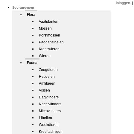
Inloggen
|
Soortgroepen
Flora
Vaatplanten
Mossen
Korstmossen
Paddenstoelen
Kranswieren
Wieren
Fauna
Zoogdieren
Reptielen
Amfibieën
Vissen
Dagvlinders
Nachtvlinders
Microvlinders
Libellen
Weekdieren
Kreeftachtigen