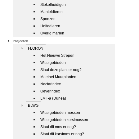
Stekelhuidigen
Manteldieren
Sponzen
Holtedieren
Overig marien
Projecten
FLORON
Het Nieuwe Strepen
Witte gebieden
Staat deze plant er nog?
Meetnet Muurplanten
Nectarindex
Oeverindex
LMF-a (Dunea)
BLWG
Witte gebieden mossen
Witte gebieden korstmossen
Staat dit mos er nog?
Staat dit korstmos er nog?