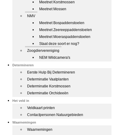
Meetnet Korstmossen
Meetnet Mossen
NMV
Meetnet Bospaddenstoelen
Meetnet Zeereeppaddenstoelen
Meetnet Moeraspaddenstoelen
Staat deze soort er nog?
Zoogdiervereniging
NEM Wildcamera's
Determineren
Eerste Hulp Bij Determineren
Determinatie Vaatplanten
Determinatie Korstmossen
Determinatie Orchideeën
Het veld in
Veldkaart printen
Contactpersonen Natuurgebieden
Waarnemingen
Waarnemingen