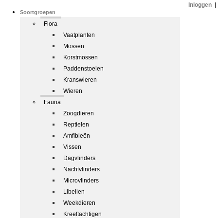
Inloggen
|
Soortgroepen
Flora
Vaatplanten
Mossen
Korstmossen
Paddenstoelen
Kranswieren
Wieren
Fauna
Zoogdieren
Reptielen
Amfibieën
Vissen
Dagvlinders
Nachtvlinders
Microvlinders
Libellen
Weekdieren
Kreeftachtigen