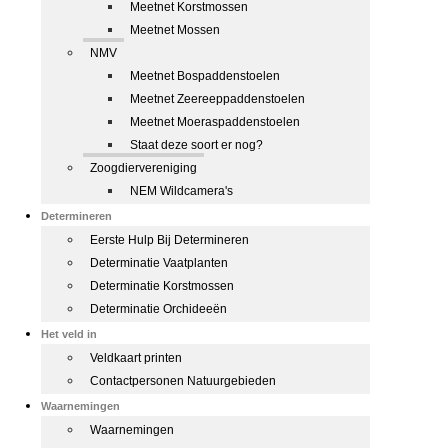
Meetnet Korstmossen
Meetnet Mossen
NMV
Meetnet Bospaddenstoelen
Meetnet Zeereeppaddenstoelen
Meetnet Moeraspaddenstoelen
Staat deze soort er nog?
Zoogdiervereniging
NEM Wildcamera's
Determineren
Eerste Hulp Bij Determineren
Determinatie Vaatplanten
Determinatie Korstmossen
Determinatie Orchideeën
Het veld in
Veldkaart printen
Contactpersonen Natuurgebieden
Waarnemingen
Waarnemingen