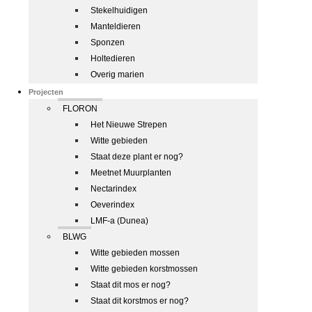
Stekelhuidigen
Manteldieren
Sponzen
Holtedieren
Overig marien
Projecten
FLORON
Het Nieuwe Strepen
Witte gebieden
Staat deze plant er nog?
Meetnet Muurplanten
Nectarindex
Oeverindex
LMF-a (Dunea)
BLWG
Witte gebieden mossen
Witte gebieden korstmossen
Staat dit mos er nog?
Staat dit korstmos er nog?