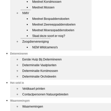
Meetnet Korstmossen
Meetnet Mossen
NMV
Meetnet Bospaddenstoelen
Meetnet Zeereeppaddenstoelen
Meetnet Moeraspaddenstoelen
Staat deze soort er nog?
Zoogdiervereniging
NEM Wildcamera's
Determineren
Eerste Hulp Bij Determineren
Determinatie Vaatplanten
Determinatie Korstmossen
Determinatie Orchideeën
Het veld in
Veldkaart printen
Contactpersonen Natuurgebieden
Waarnemingen
Waarnemingen