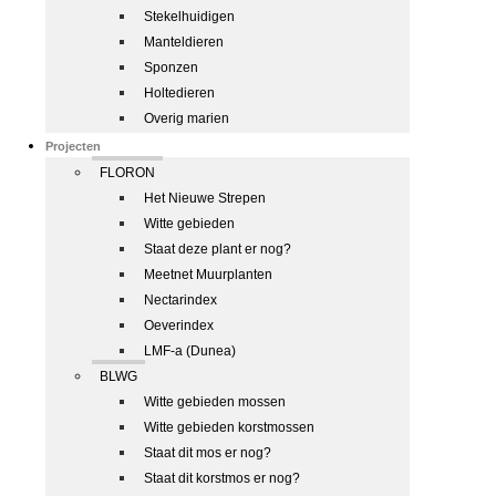
Stekelhuidigen
Manteldieren
Sponzen
Holtedieren
Overig marien
Projecten
FLORON
Het Nieuwe Strepen
Witte gebieden
Staat deze plant er nog?
Meetnet Muurplanten
Nectarindex
Oeverindex
LMF-a (Dunea)
BLWG
Witte gebieden mossen
Witte gebieden korstmossen
Staat dit mos er nog?
Staat dit korstmos er nog?