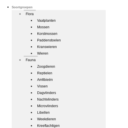
Soortgroepen
Flora
Vaatplanten
Mossen
Korstmossen
Paddenstoelen
Kranswieren
Wieren
Fauna
Zoogdieren
Reptielen
Amfibieën
Vissen
Dagvlinders
Nachtvlinders
Microvlinders
Libellen
Weekdieren
Kreeftachtigen