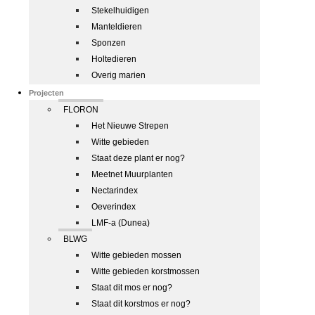
Stekelhuidigen
Manteldieren
Sponzen
Holtedieren
Overig marien
Projecten
FLORON
Het Nieuwe Strepen
Witte gebieden
Staat deze plant er nog?
Meetnet Muurplanten
Nectarindex
Oeverindex
LMF-a (Dunea)
BLWG
Witte gebieden mossen
Witte gebieden korstmossen
Staat dit mos er nog?
Staat dit korstmos er nog?