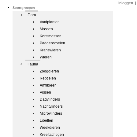
Inloggen
|
Soortgroepen
Flora
Vaatplanten
Mossen
Korstmossen
Paddenstoelen
Kranswieren
Wieren
Fauna
Zoogdieren
Reptielen
Amfibieën
Vissen
Dagvlinders
Nachtvlinders
Microvlinders
Libellen
Weekdieren
Kreeftachtigen