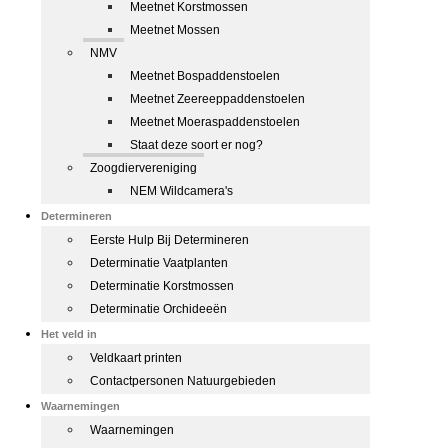
Meetnet Korstmossen
Meetnet Mossen
NMV
Meetnet Bospaddenstoelen
Meetnet Zeereeppaddenstoelen
Meetnet Moeraspaddenstoelen
Staat deze soort er nog?
Zoogdiervereniging
NEM Wildcamera's
Determineren
Eerste Hulp Bij Determineren
Determinatie Vaatplanten
Determinatie Korstmossen
Determinatie Orchideeën
Het veld in
Veldkaart printen
Contactpersonen Natuurgebieden
Waarnemingen
Waarnemingen