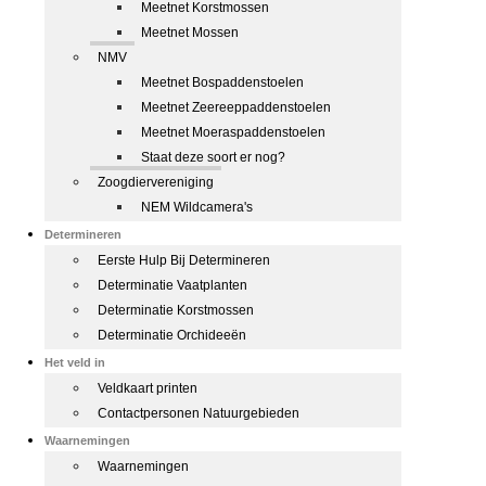
Meetnet Korstmossen
Meetnet Mossen
NMV
Meetnet Bospaddenstoelen
Meetnet Zeereeppaddenstoelen
Meetnet Moeraspaddenstoelen
Staat deze soort er nog?
Zoogdiervereniging
NEM Wildcamera's
Determineren
Eerste Hulp Bij Determineren
Determinatie Vaatplanten
Determinatie Korstmossen
Determinatie Orchideeën
Het veld in
Veldkaart printen
Contactpersonen Natuurgebieden
Waarnemingen
Waarnemingen