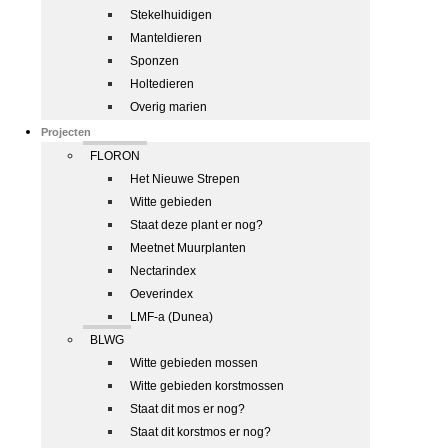
Stekelhuidigen
Manteldieren
Sponzen
Holtedieren
Overig marien
Projecten
FLORON
Het Nieuwe Strepen
Witte gebieden
Staat deze plant er nog?
Meetnet Muurplanten
Nectarindex
Oeverindex
LMF-a (Dunea)
BLWG
Witte gebieden mossen
Witte gebieden korstmossen
Staat dit mos er nog?
Staat dit korstmos er nog?