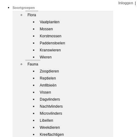
Inloggen
|
Soortgroepen
Flora
Vaatplanten
Mossen
Korstmossen
Paddenstoelen
Kranswieren
Wieren
Fauna
Zoogdieren
Reptielen
Amfibieën
Vissen
Dagvlinders
Nachtvlinders
Microvlinders
Libellen
Weekdieren
Kreeftachtigen