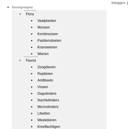
Inloggen
|
Soortgroepen
Flora
Vaatplanten
Mossen
Korstmossen
Paddenstoelen
Kranswieren
Wieren
Fauna
Zoogdieren
Reptielen
Amfibieën
Vissen
Dagvlinders
Nachtvlinders
Microvlinders
Libellen
Weekdieren
Kreeftachtigen