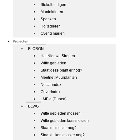
Stekelhuidigen
Manteldieren
Sponzen
Holtedieren
Overig marien
Projecten
FLORON
Het Nieuwe Strepen
Witte gebieden
Staat deze plant er nog?
Meetnet Muurplanten
Nectarindex
Oeverindex
LMF-a (Dunea)
BLWG
Witte gebieden mossen
Witte gebieden korstmossen
Staat dit mos er nog?
Staat dit korstmos er nog?