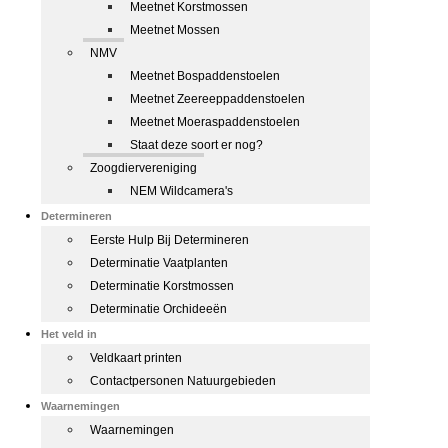
Meetnet Korstmossen
Meetnet Mossen
NMV
Meetnet Bospaddenstoelen
Meetnet Zeereeppaddenstoelen
Meetnet Moeraspaddenstoelen
Staat deze soort er nog?
Zoogdiervereniging
NEM Wildcamera's
Determineren
Eerste Hulp Bij Determineren
Determinatie Vaatplanten
Determinatie Korstmossen
Determinatie Orchideeën
Het veld in
Veldkaart printen
Contactpersonen Natuurgebieden
Waarnemingen
Waarnemingen