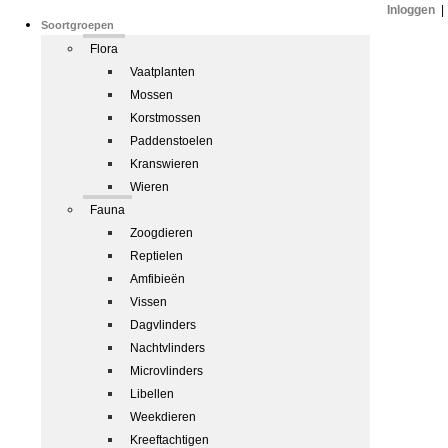
Inloggen
|
Soortgroepen
Flora
Vaatplanten
Mossen
Korstmossen
Paddenstoelen
Kranswieren
Wieren
Fauna
Zoogdieren
Reptielen
Amfibieën
Vissen
Dagvlinders
Nachtvlinders
Microvlinders
Libellen
Weekdieren
Kreeftachtigen