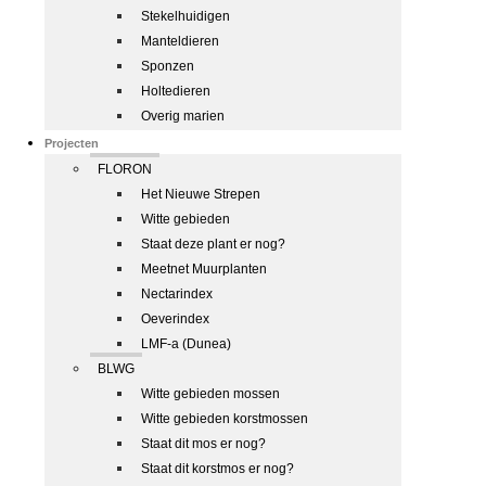
Stekelhuidigen
Manteldieren
Sponzen
Holtedieren
Overig marien
Projecten
FLORON
Het Nieuwe Strepen
Witte gebieden
Staat deze plant er nog?
Meetnet Muurplanten
Nectarindex
Oeverindex
LMF-a (Dunea)
BLWG
Witte gebieden mossen
Witte gebieden korstmossen
Staat dit mos er nog?
Staat dit korstmos er nog?