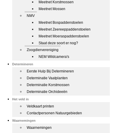
Meetnet Korstmossen
Meetnet Mossen
NMV
Meetnet Bospaddenstoelen
Meetnet Zeereeppaddenstoelen
Meetnet Moeraspaddenstoelen
Staat deze soort er nog?
Zoogdiervereniging
NEM Wildcamera's
Determineren
Eerste Hulp Bij Determineren
Determinatie Vaatplanten
Determinatie Korstmossen
Determinatie Orchideeën
Het veld in
Veldkaart printen
Contactpersonen Natuurgebieden
Waarnemingen
Waarnemingen