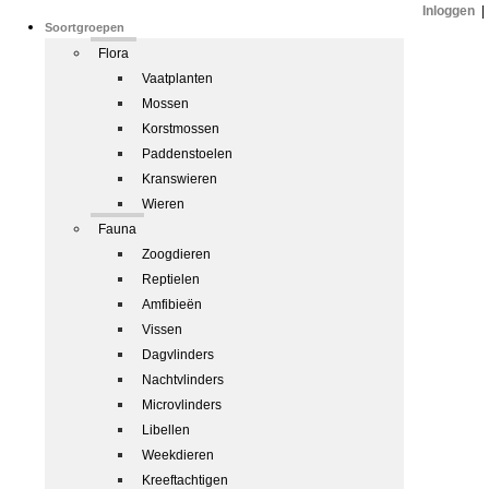
Inloggen
|
Soortgroepen
Flora
Vaatplanten
Mossen
Korstmossen
Paddenstoelen
Kranswieren
Wieren
Fauna
Zoogdieren
Reptielen
Amfibieën
Vissen
Dagvlinders
Nachtvlinders
Microvlinders
Libellen
Weekdieren
Kreeftachtigen