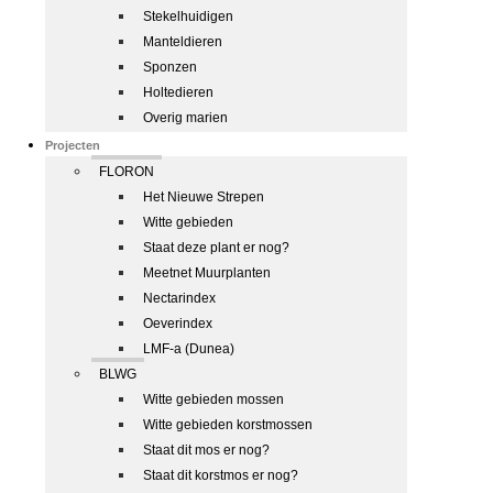
Stekelhuidigen
Manteldieren
Sponzen
Holtedieren
Overig marien
Projecten
FLORON
Het Nieuwe Strepen
Witte gebieden
Staat deze plant er nog?
Meetnet Muurplanten
Nectarindex
Oeverindex
LMF-a (Dunea)
BLWG
Witte gebieden mossen
Witte gebieden korstmossen
Staat dit mos er nog?
Staat dit korstmos er nog?