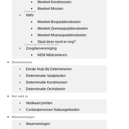
Meetnet Korstmossen
Meetnet Mossen
NMV
Meetnet Bospaddenstoelen
Meetnet Zeereeppaddenstoelen
Meetnet Moeraspaddenstoelen
Staat deze soort er nog?
Zoogdiervereniging
NEM Wildcamera's
Determineren
Eerste Hulp Bij Determineren
Determinatie Vaatplanten
Determinatie Korstmossen
Determinatie Orchideeën
Het veld in
Veldkaart printen
Contactpersonen Natuurgebieden
Waarnemingen
Waarnemingen