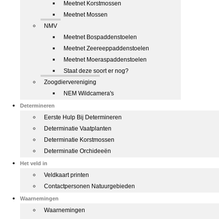
Meetnet Korstmossen
Meetnet Mossen
NMV
Meetnet Bospaddenstoelen
Meetnet Zeereeppaddenstoelen
Meetnet Moeraspaddenstoelen
Staat deze soort er nog?
Zoogdiervereniging
NEM Wildcamera's
Determineren
Eerste Hulp Bij Determineren
Determinatie Vaatplanten
Determinatie Korstmossen
Determinatie Orchideeën
Het veld in
Veldkaart printen
Contactpersonen Natuurgebieden
Waarnemingen
Waarnemingen