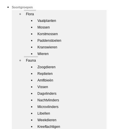
Soortgroepen
Flora
Vaatplanten
Mossen
Korstmossen
Paddenstoelen
Kranswieren
Wieren
Fauna
Zoogdieren
Reptielen
Amfibieën
Vissen
Dagvlinders
Nachtvlinders
Microvlinders
Libellen
Weekdieren
Kreeftachtigen