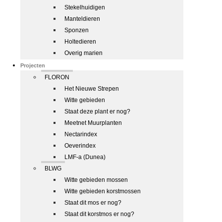
Stekelhuidigen
Manteldieren
Sponzen
Holtedieren
Overig marien
Projecten
FLORON
Het Nieuwe Strepen
Witte gebieden
Staat deze plant er nog?
Meetnet Muurplanten
Nectarindex
Oeverindex
LMF-a (Dunea)
BLWG
Witte gebieden mossen
Witte gebieden korstmossen
Staat dit mos er nog?
Staat dit korstmos er nog?