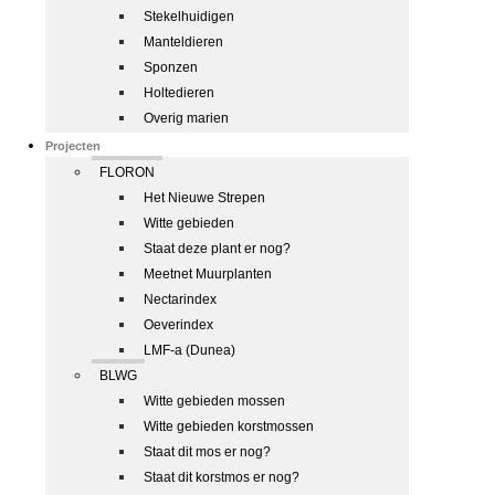
Stekelhuidigen
Manteldieren
Sponzen
Holtedieren
Overig marien
Projecten
FLORON
Het Nieuwe Strepen
Witte gebieden
Staat deze plant er nog?
Meetnet Muurplanten
Nectarindex
Oeverindex
LMF-a (Dunea)
BLWG
Witte gebieden mossen
Witte gebieden korstmossen
Staat dit mos er nog?
Staat dit korstmos er nog?