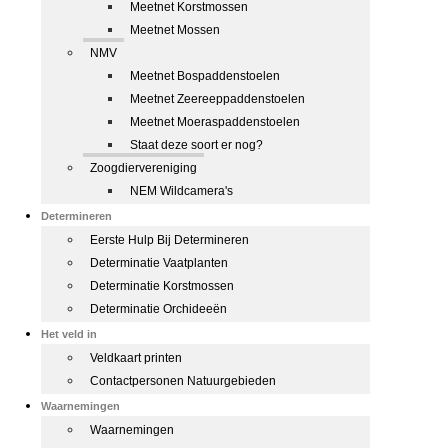
Meetnet Korstmossen
Meetnet Mossen
NMV
Meetnet Bospaddenstoelen
Meetnet Zeereeppaddenstoelen
Meetnet Moeraspaddenstoelen
Staat deze soort er nog?
Zoogdiervereniging
NEM Wildcamera's
Determineren
Eerste Hulp Bij Determineren
Determinatie Vaatplanten
Determinatie Korstmossen
Determinatie Orchideeën
Het veld in
Veldkaart printen
Contactpersonen Natuurgebieden
Waarnemingen
Waarnemingen