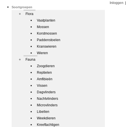
Inloggen
|
Soortgroepen
Flora
Vaatplanten
Mossen
Korstmossen
Paddenstoelen
Kranswieren
Wieren
Fauna
Zoogdieren
Reptielen
Amfibieën
Vissen
Dagvlinders
Nachtvlinders
Microvlinders
Libellen
Weekdieren
Kreeftachtigen