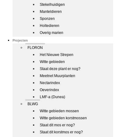
Stekelhuidigen
Manteldieren
Sponzen
Holtedieren
Overig marien
Projecten
FLORON
Het Nieuwe Strepen
Witte gebieden
Staat deze plant er nog?
Meetnet Muurplanten
Nectarindex
Oeverindex
LMF-a (Dunea)
BLWG
Witte gebieden mossen
Witte gebieden korstmossen
Staat dit mos er nog?
Staat dit korstmos er nog?