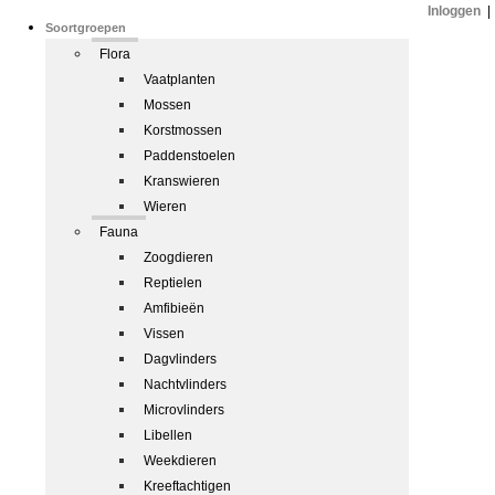
Inloggen
|
Soortgroepen
Flora
Vaatplanten
Mossen
Korstmossen
Paddenstoelen
Kranswieren
Wieren
Fauna
Zoogdieren
Reptielen
Amfibieën
Vissen
Dagvlinders
Nachtvlinders
Microvlinders
Libellen
Weekdieren
Kreeftachtigen