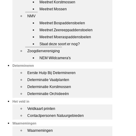
Meetnet Korstmossen
Meetnet Mossen
NMV
Meetnet Bospaddenstoelen
Meetnet Zeereeppaddenstoelen
Meetnet Moeraspaddenstoelen
Staat deze soort er nog?
Zoogdiervereniging
NEM Wildcamera's
Determineren
Eerste Hulp Bij Determineren
Determinatie Vaatplanten
Determinatie Korstmossen
Determinatie Orchideeën
Het veld in
Veldkaart printen
Contactpersonen Natuurgebieden
Waarnemingen
Waarnemingen