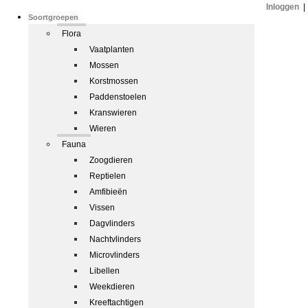
Inloggen
|
Soortgroepen
Flora
Vaatplanten
Mossen
Korstmossen
Paddenstoelen
Kranswieren
Wieren
Fauna
Zoogdieren
Reptielen
Amfibieën
Vissen
Dagvlinders
Nachtvlinders
Microvlinders
Libellen
Weekdieren
Kreeftachtigen