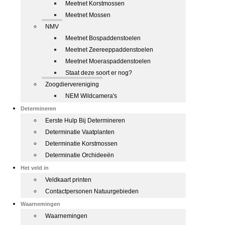
Meetnet Korstmossen
Meetnet Mossen
NMV
Meetnet Bospaddenstoelen
Meetnet Zeereeppaddenstoelen
Meetnet Moeraspaddenstoelen
Staat deze soort er nog?
Zoogdiervereniging
NEM Wildcamera's
Determineren
Eerste Hulp Bij Determineren
Determinatie Vaatplanten
Determinatie Korstmossen
Determinatie Orchideeën
Het veld in
Veldkaart printen
Contactpersonen Natuurgebieden
Waarnemingen
Waarnemingen