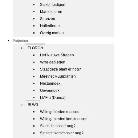
Stekelhuidigen
Manteldieren
Sponzen
Holtedieren
Overig marien
Projecten
FLORON
Het Nieuwe Strepen
Witte gebieden
Staat deze plant er nog?
Meetnet Muurplanten
Nectarindex
Oeverindex
LMF-a (Dunea)
BLWG
Witte gebieden mossen
Witte gebieden korstmossen
Staat dit mos er nog?
Staat dit korstmos er nog?