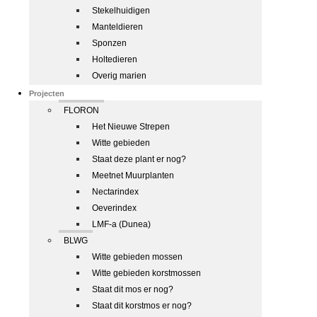
Stekelhuidigen
Manteldieren
Sponzen
Holtedieren
Overig marien
Projecten
FLORON
Het Nieuwe Strepen
Witte gebieden
Staat deze plant er nog?
Meetnet Muurplanten
Nectarindex
Oeverindex
LMF-a (Dunea)
BLWG
Witte gebieden mossen
Witte gebieden korstmossen
Staat dit mos er nog?
Staat dit korstmos er nog?