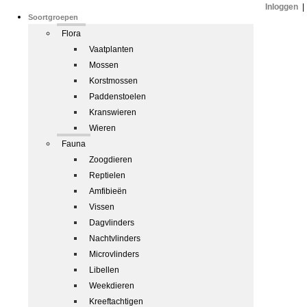
Inloggen
|
Soortgroepen
Flora
Vaatplanten
Mossen
Korstmossen
Paddenstoelen
Kranswieren
Wieren
Fauna
Zoogdieren
Reptielen
Amfibieën
Vissen
Dagvlinders
Nachtvlinders
Microvlinders
Libellen
Weekdieren
Kreeftachtigen