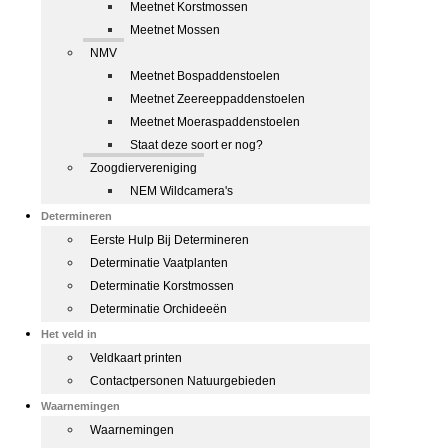
Meetnet Korstmossen
Meetnet Mossen
NMV
Meetnet Bospaddenstoelen
Meetnet Zeereeppaddenstoelen
Meetnet Moeraspaddenstoelen
Staat deze soort er nog?
Zoogdiervereniging
NEM Wildcamera's
Determineren
Eerste Hulp Bij Determineren
Determinatie Vaatplanten
Determinatie Korstmossen
Determinatie Orchideeën
Het veld in
Veldkaart printen
Contactpersonen Natuurgebieden
Waarnemingen
Waarnemingen