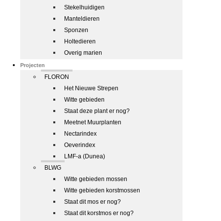
Stekelhuidigen
Manteldieren
Sponzen
Holtedieren
Overig marien
Projecten
FLORON
Het Nieuwe Strepen
Witte gebieden
Staat deze plant er nog?
Meetnet Muurplanten
Nectarindex
Oeverindex
LMF-a (Dunea)
BLWG
Witte gebieden mossen
Witte gebieden korstmossen
Staat dit mos er nog?
Staat dit korstmos er nog?