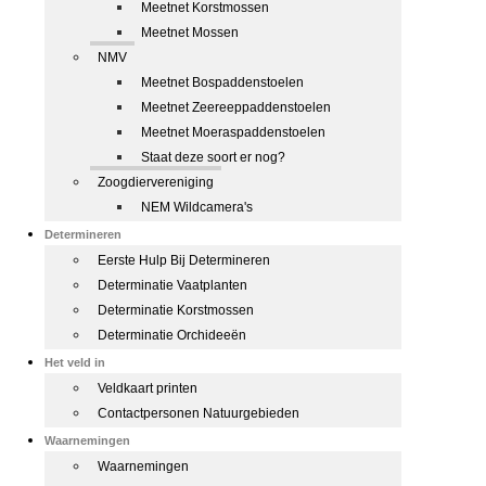
Meetnet Korstmossen
Meetnet Mossen
NMV
Meetnet Bospaddenstoelen
Meetnet Zeereeppaddenstoelen
Meetnet Moeraspaddenstoelen
Staat deze soort er nog?
Zoogdiervereniging
NEM Wildcamera's
Determineren
Eerste Hulp Bij Determineren
Determinatie Vaatplanten
Determinatie Korstmossen
Determinatie Orchideeën
Het veld in
Veldkaart printen
Contactpersonen Natuurgebieden
Waarnemingen
Waarnemingen