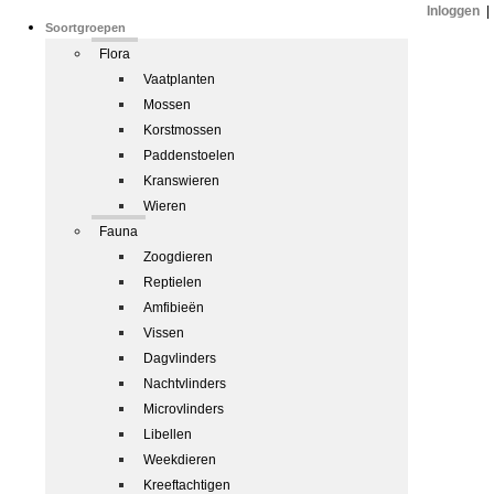
Inloggen
|
Soortgroepen
Flora
Vaatplanten
Mossen
Korstmossen
Paddenstoelen
Kranswieren
Wieren
Fauna
Zoogdieren
Reptielen
Amfibieën
Vissen
Dagvlinders
Nachtvlinders
Microvlinders
Libellen
Weekdieren
Kreeftachtigen