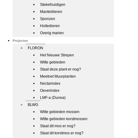
Stekelhuidigen
Manteldieren
Sponzen
Holtedieren
Overig marien
Projecten
FLORON
Het Nieuwe Strepen
Witte gebieden
Staat deze plant er nog?
Meetnet Muurplanten
Nectarindex
Oeverindex
LMF-a (Dunea)
BLWG
Witte gebieden mossen
Witte gebieden korstmossen
Staat dit mos er nog?
Staat dit korstmos er nog?