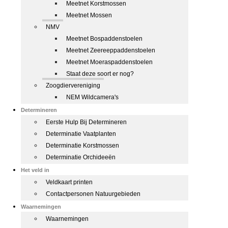
Meetnet Korstmossen
Meetnet Mossen
NMV
Meetnet Bospaddenstoelen
Meetnet Zeereeppaddenstoelen
Meetnet Moeraspaddenstoelen
Staat deze soort er nog?
Zoogdiervereniging
NEM Wildcamera's
Determineren
Eerste Hulp Bij Determineren
Determinatie Vaatplanten
Determinatie Korstmossen
Determinatie Orchideeën
Het veld in
Veldkaart printen
Contactpersonen Natuurgebieden
Waarnemingen
Waarnemingen