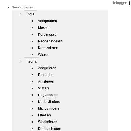
Inloggen
|
Soortgroepen
Flora
Vaatplanten
Mossen
Korstmossen
Paddenstoelen
Kranswieren
Wieren
Fauna
Zoogdieren
Reptielen
Amfibieën
Vissen
Dagvlinders
Nachtvlinders
Microvlinders
Libellen
Weekdieren
Kreeftachtigen