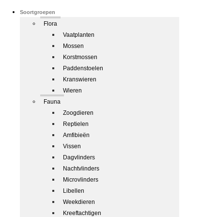
Soortgroepen
Flora
Vaatplanten
Mossen
Korstmossen
Paddenstoelen
Kranswieren
Wieren
Fauna
Zoogdieren
Reptielen
Amfibieën
Vissen
Dagvlinders
Nachtvlinders
Microvlinders
Libellen
Weekdieren
Kreeftachtigen