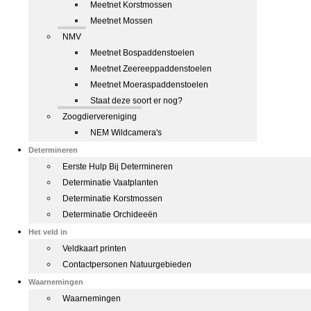
Meetnet Korstmossen
Meetnet Mossen
NMV
Meetnet Bospaddenstoelen
Meetnet Zeereeppaddenstoelen
Meetnet Moeraspaddenstoelen
Staat deze soort er nog?
Zoogdiervereniging
NEM Wildcamera's
Determineren
Eerste Hulp Bij Determineren
Determinatie Vaatplanten
Determinatie Korstmossen
Determinatie Orchideeën
Het veld in
Veldkaart printen
Contactpersonen Natuurgebieden
Waarnemingen
Waarnemingen