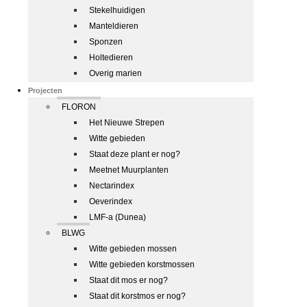
Stekelhuidigen
Manteldieren
Sponzen
Holtedieren
Overig marien
Projecten
FLORON
Het Nieuwe Strepen
Witte gebieden
Staat deze plant er nog?
Meetnet Muurplanten
Nectarindex
Oeverindex
LMF-a (Dunea)
BLWG
Witte gebieden mossen
Witte gebieden korstmossen
Staat dit mos er nog?
Staat dit korstmos er nog?