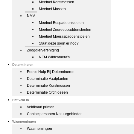
Meetnet Korstmossen
Meetnet Mossen
NMV
Meetnet Bospaddenstoelen
Meetnet Zeereeppaddenstoelen
Meetnet Moeraspaddenstoelen
Staat deze soort er nog?
Zoogdiervereniging
NEM Wildcamera's
Determineren
Eerste Hulp Bij Determineren
Determinatie Vaatplanten
Determinatie Korstmossen
Determinatie Orchideeën
Het veld in
Veldkaart printen
Contactpersonen Natuurgebieden
Waarnemingen
Waarnemingen