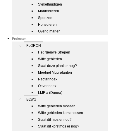
Stekelhuidigen
Manteldieren
Sponzen
Holtedieren
Overig marien
Projecten
FLORON
Het Nieuwe Strepen
Witte gebieden
Staat deze plant er nog?
Meetnet Muurplanten
Nectarindex
Oeverindex
LMF-a (Dunea)
BLWG
Witte gebieden mossen
Witte gebieden korstmossen
Staat dit mos er nog?
Staat dit korstmos er nog?