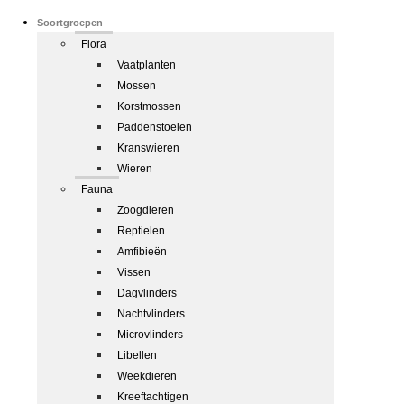
Soortgroepen
Flora
Vaatplanten
Mossen
Korstmossen
Paddenstoelen
Kranswieren
Wieren
Fauna
Zoogdieren
Reptielen
Amfibieën
Vissen
Dagvlinders
Nachtvlinders
Microvlinders
Libellen
Weekdieren
Kreeftachtigen