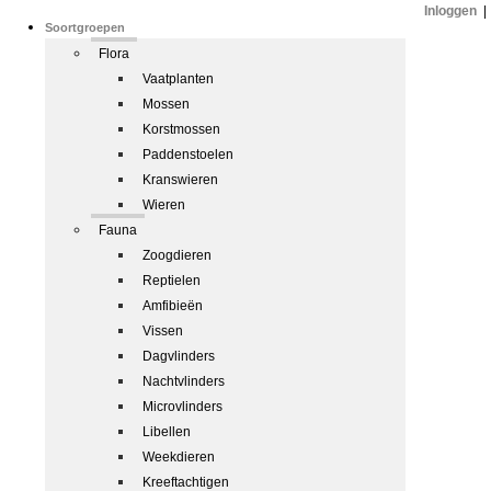
Inloggen
|
Soortgroepen
Flora
Vaatplanten
Mossen
Korstmossen
Paddenstoelen
Kranswieren
Wieren
Fauna
Zoogdieren
Reptielen
Amfibieën
Vissen
Dagvlinders
Nachtvlinders
Microvlinders
Libellen
Weekdieren
Kreeftachtigen