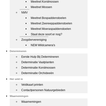
Meetnet Korstmossen
Meetnet Mossen
NMV
Meetnet Bospaddenstoelen
Meetnet Zeereeppaddenstoelen
Meetnet Moeraspaddenstoelen
Staat deze soort er nog?
Zoogdiervereniging
NEM Wildcamera's
Determineren
Eerste Hulp Bij Determineren
Determinatie Vaatplanten
Determinatie Korstmossen
Determinatie Orchideeën
Het veld in
Veldkaart printen
Contactpersonen Natuurgebieden
Waarnemingen
Waarnemingen