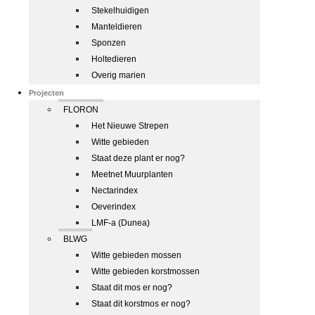
Stekelhuidigen
Manteldieren
Sponzen
Holtedieren
Overig marien
Projecten
FLORON
Het Nieuwe Strepen
Witte gebieden
Staat deze plant er nog?
Meetnet Muurplanten
Nectarindex
Oeverindex
LMF-a (Dunea)
BLWG
Witte gebieden mossen
Witte gebieden korstmossen
Staat dit mos er nog?
Staat dit korstmos er nog?