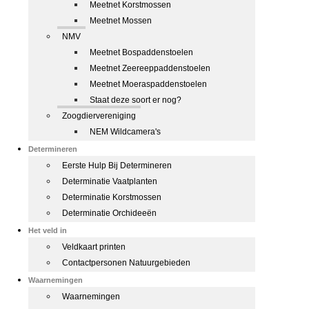
Meetnet Korstmossen
Meetnet Mossen
NMV
Meetnet Bospaddenstoelen
Meetnet Zeereeppaddenstoelen
Meetnet Moeraspaddenstoelen
Staat deze soort er nog?
Zoogdiervereniging
NEM Wildcamera's
Determineren
Eerste Hulp Bij Determineren
Determinatie Vaatplanten
Determinatie Korstmossen
Determinatie Orchideeën
Het veld in
Veldkaart printen
Contactpersonen Natuurgebieden
Waarnemingen
Waarnemingen