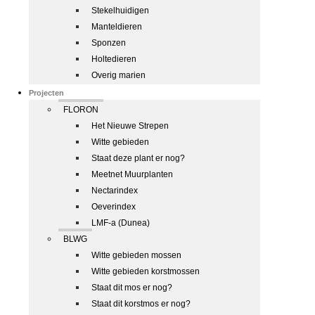
Stekelhuidigen
Manteldieren
Sponzen
Holtedieren
Overig marien
Projecten
FLORON
Het Nieuwe Strepen
Witte gebieden
Staat deze plant er nog?
Meetnet Muurplanten
Nectarindex
Oeverindex
LMF-a (Dunea)
BLWG
Witte gebieden mossen
Witte gebieden korstmossen
Staat dit mos er nog?
Staat dit korstmos er nog?