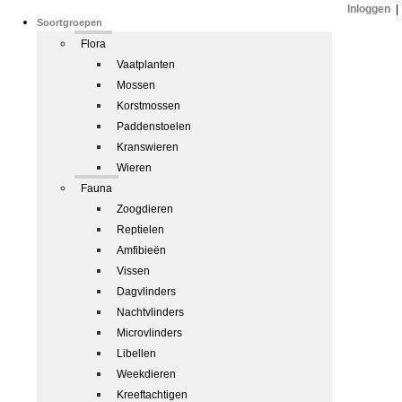
Inloggen
|
Soortgroepen
Flora
Vaatplanten
Mossen
Korstmossen
Paddenstoelen
Kranswieren
Wieren
Fauna
Zoogdieren
Reptielen
Amfibieën
Vissen
Dagvlinders
Nachtvlinders
Microvlinders
Libellen
Weekdieren
Kreeftachtigen