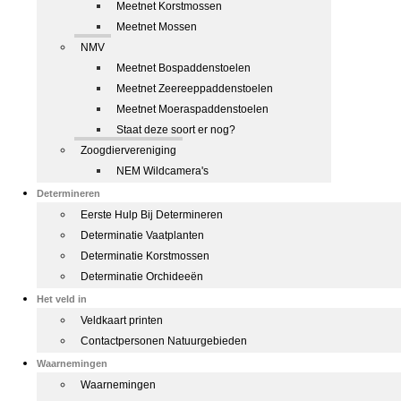
Meetnet Korstmossen
Meetnet Mossen
NMV
Meetnet Bospaddenstoelen
Meetnet Zeereeppaddenstoelen
Meetnet Moeraspaddenstoelen
Staat deze soort er nog?
Zoogdiervereniging
NEM Wildcamera's
Determineren
Eerste Hulp Bij Determineren
Determinatie Vaatplanten
Determinatie Korstmossen
Determinatie Orchideeën
Het veld in
Veldkaart printen
Contactpersonen Natuurgebieden
Waarnemingen
Waarnemingen