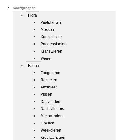
Soortgroepen
Flora
Vaatplanten
Mossen
Korstmossen
Paddenstoelen
Kranswieren
Wieren
Fauna
Zoogdieren
Reptielen
Amfibieën
Vissen
Dagvlinders
Nachtvlinders
Microvlinders
Libellen
Weekdieren
Kreeftachtigen