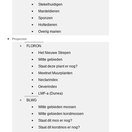
Stekelhuidigen
Manteldieren
Sponzen
Holtedieren
Overig marien
Projecten
FLORON
Het Nieuwe Strepen
Witte gebieden
Staat deze plant er nog?
Meetnet Muurplanten
Nectarindex
Oeverindex
LMF-a (Dunea)
BLWG
Witte gebieden mossen
Witte gebieden korstmossen
Staat dit mos er nog?
Staat dit korstmos er nog?