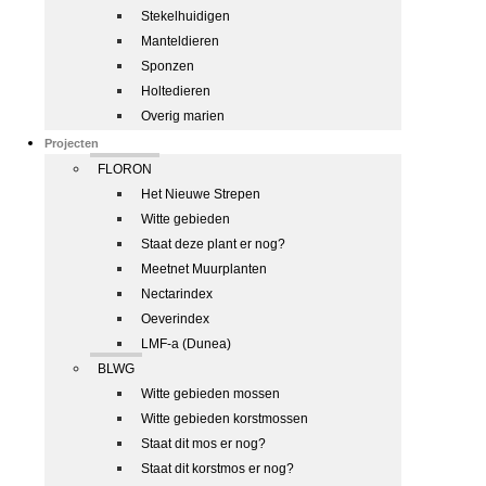
Stekelhuidigen
Manteldieren
Sponzen
Holtedieren
Overig marien
Projecten
FLORON
Het Nieuwe Strepen
Witte gebieden
Staat deze plant er nog?
Meetnet Muurplanten
Nectarindex
Oeverindex
LMF-a (Dunea)
BLWG
Witte gebieden mossen
Witte gebieden korstmossen
Staat dit mos er nog?
Staat dit korstmos er nog?