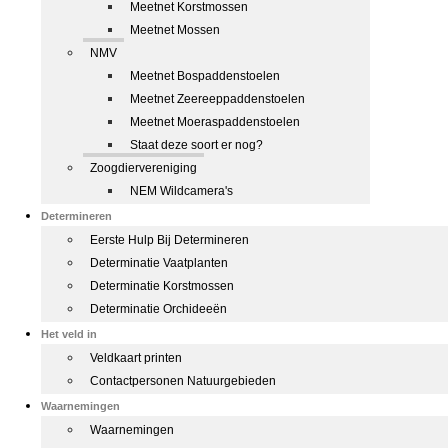
Meetnet Korstmossen
Meetnet Mossen
NMV
Meetnet Bospaddenstoelen
Meetnet Zeereeppaddenstoelen
Meetnet Moeraspaddenstoelen
Staat deze soort er nog?
Zoogdiervereniging
NEM Wildcamera's
Determineren
Eerste Hulp Bij Determineren
Determinatie Vaatplanten
Determinatie Korstmossen
Determinatie Orchideeën
Het veld in
Veldkaart printen
Contactpersonen Natuurgebieden
Waarnemingen
Waarnemingen