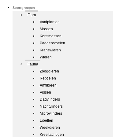
Soortgroepen
Flora
Vaatplanten
Mossen
Korstmossen
Paddenstoelen
Kranswieren
Wieren
Fauna
Zoogdieren
Reptielen
Amfibieën
Vissen
Dagvlinders
Nachtvlinders
Microvlinders
Libellen
Weekdieren
Kreeftachtigen