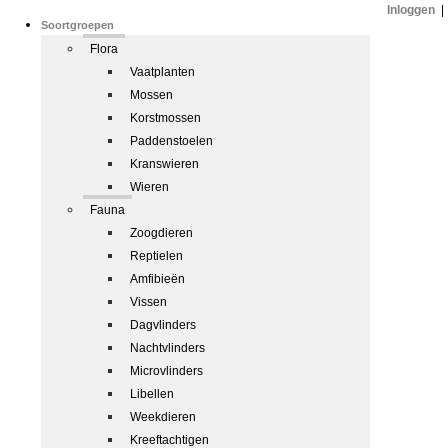
Inloggen
|
Soortgroepen
Flora
Vaatplanten
Mossen
Korstmossen
Paddenstoelen
Kranswieren
Wieren
Fauna
Zoogdieren
Reptielen
Amfibieën
Vissen
Dagvlinders
Nachtvlinders
Microvlinders
Libellen
Weekdieren
Kreeftachtigen