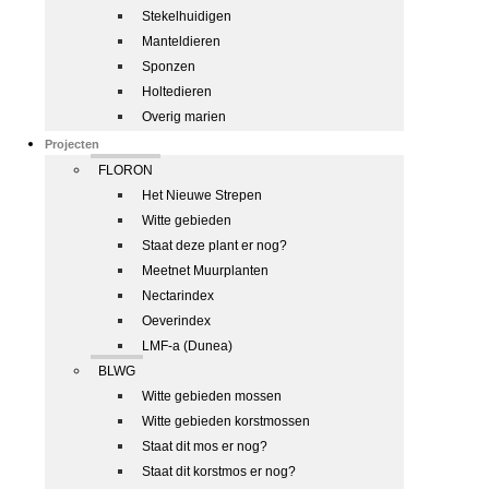
Stekelhuidigen
Manteldieren
Sponzen
Holtedieren
Overig marien
Projecten
FLORON
Het Nieuwe Strepen
Witte gebieden
Staat deze plant er nog?
Meetnet Muurplanten
Nectarindex
Oeverindex
LMF-a (Dunea)
BLWG
Witte gebieden mossen
Witte gebieden korstmossen
Staat dit mos er nog?
Staat dit korstmos er nog?