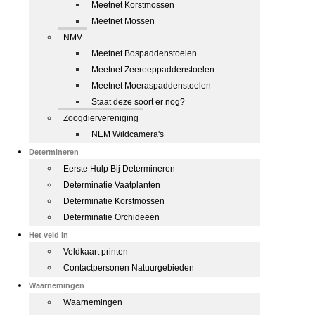
Meetnet Korstmossen
Meetnet Mossen
NMV
Meetnet Bospaddenstoelen
Meetnet Zeereeppaddenstoelen
Meetnet Moeraspaddenstoelen
Staat deze soort er nog?
Zoogdiervereniging
NEM Wildcamera's
Determineren
Eerste Hulp Bij Determineren
Determinatie Vaatplanten
Determinatie Korstmossen
Determinatie Orchideeën
Het veld in
Veldkaart printen
Contactpersonen Natuurgebieden
Waarnemingen
Waarnemingen