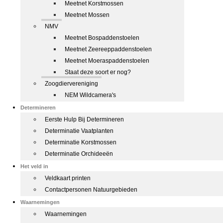
Meetnet Korstmossen
Meetnet Mossen
NMV
Meetnet Bospaddenstoelen
Meetnet Zeereeppaddenstoelen
Meetnet Moeraspaddenstoelen
Staat deze soort er nog?
Zoogdiervereniging
NEM Wildcamera's
Determineren
Eerste Hulp Bij Determineren
Determinatie Vaatplanten
Determinatie Korstmossen
Determinatie Orchideeën
Het veld in
Veldkaart printen
Contactpersonen Natuurgebieden
Waarnemingen
Waarnemingen