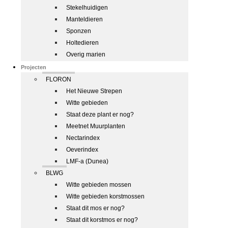
Stekelhuidigen
Manteldieren
Sponzen
Holtedieren
Overig marien
Projecten
FLORON
Het Nieuwe Strepen
Witte gebieden
Staat deze plant er nog?
Meetnet Muurplanten
Nectarindex
Oeverindex
LMF-a (Dunea)
BLWG
Witte gebieden mossen
Witte gebieden korstmossen
Staat dit mos er nog?
Staat dit korstmos er nog?