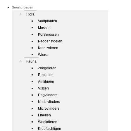
Soortgroepen
Flora
Vaatplanten
Mossen
Korstmossen
Paddenstoelen
Kranswieren
Wieren
Fauna
Zoogdieren
Reptielen
Amfibieën
Vissen
Dagvlinders
Nachtvlinders
Microvlinders
Libellen
Weekdieren
Kreeftachtigen