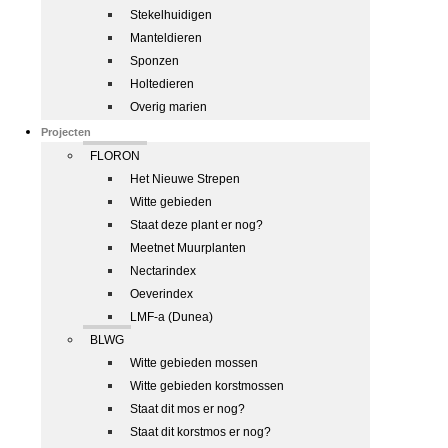
Stekelhuidigen
Manteldieren
Sponzen
Holtedieren
Overig marien
Projecten
FLORON
Het Nieuwe Strepen
Witte gebieden
Staat deze plant er nog?
Meetnet Muurplanten
Nectarindex
Oeverindex
LMF-a (Dunea)
BLWG
Witte gebieden mossen
Witte gebieden korstmossen
Staat dit mos er nog?
Staat dit korstmos er nog?