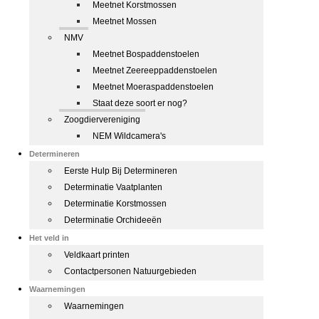
Meetnet Korstmossen
Meetnet Mossen
NMV
Meetnet Bospaddenstoelen
Meetnet Zeereeppaddenstoelen
Meetnet Moeraspaddenstoelen
Staat deze soort er nog?
Zoogdiervereniging
NEM Wildcamera's
Determineren
Eerste Hulp Bij Determineren
Determinatie Vaatplanten
Determinatie Korstmossen
Determinatie Orchideeën
Het veld in
Veldkaart printen
Contactpersonen Natuurgebieden
Waarnemingen
Waarnemingen