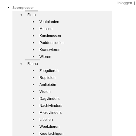
Inloggen
|
Soortgroepen
Flora
Vaatplanten
Mossen
Korstmossen
Paddenstoelen
Kranswieren
Wieren
Fauna
Zoogdieren
Reptielen
Amfibieën
Vissen
Dagvlinders
Nachtvlinders
Microvlinders
Libellen
Weekdieren
Kreeftachtigen