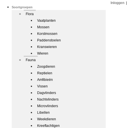
Inloggen
|
Soortgroepen
Flora
Vaatplanten
Mossen
Korstmossen
Paddenstoelen
Kranswieren
Wieren
Fauna
Zoogdieren
Reptielen
Amfibieën
Vissen
Dagvlinders
Nachtvlinders
Microvlinders
Libellen
Weekdieren
Kreeftachtigen